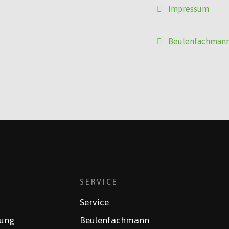
Impressum
Beulenfachman
SERVICE
Service
rung
Beulenfachmann