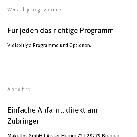
Waschprogramme
MAKELLOS
WASCHSTRASSE
Für jeden das richtige Programm
Herzlich Willkommen in Bremens modernster
Waschstraße. Schnell und einfach zu erreichen, direkt
Vielseitige Programme und Optionen..
am Autobahnzubringer Arsten
Learn more
Anfahrt
Einfache Anfahrt, direkt am
Zubringer
Makellos GmbH | Arster Hemm 72 | 28279 Bremen.