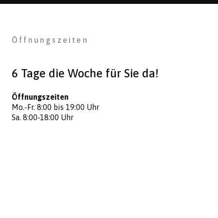
Öffnungszeiten
6 Tage die Woche für Sie da!
Öffnungszeiten
DER UMWELT
ZULIEBE
Mo.-Fr. 8:00 bis 19:00 Uhr
Sa. 8:00-18:00 Uhr
Effektive, sparsame Technologie , Der Umwelt zuliebe.
Learn more